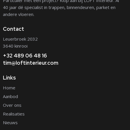
Particulier met een project? Klop aan bij LOFT Interieur. Al
40 jaar dé specialist in trappen, binnendeuren, parket en
andere vloeren.
Contact
Leuerbroek 2032
3640 kinrooi
+32 489 06 48 16
tim@loftinterieur.com
Links
Home
Aanbod
Over ons
Realisaties
Nieuws