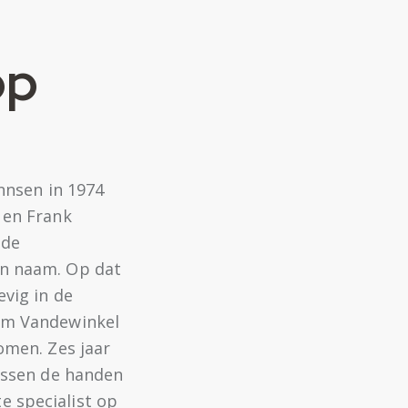
op
annsen in 1974
 en Frank
 de
en naam. Op dat
vig in de
im Vandewinkel
omen. Zes jaar
anssen de handen
 specialist op