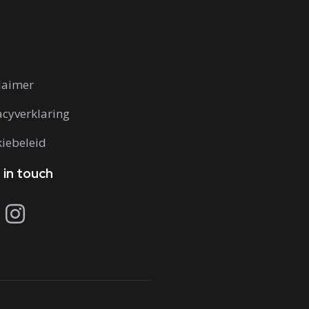
laimer
acyverklaring
iebeleid
 in touch