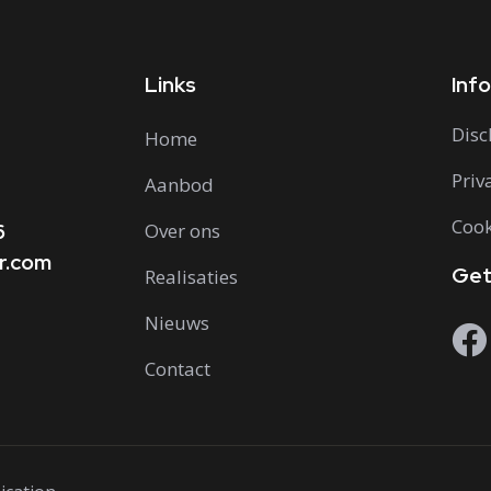
Links
Info
Disc
Home
Priv
Aanbod
Cook
6
Over ons
ur.com
Get
Realisaties
Nieuws
Contact